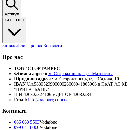
Артикул
КАТЕГОРІЇ
Знижки
Блог
Про нас
Контакти
Про нас
ТОВ "СТОРТАЙРЕС"
Фізична адреса:
м. Сторожинець, вул. Матросова
Юридична адреса:
м. Сторожинець, вул. Садова, 10
IBAN
UA583052990000026000041805966 в ПрАТ АТ КБ
"ПРИВАТБАНК"
ІПН 426822324106 ЄДРПОУ 42682233
Email:
info@radburg.com.ua
Контакти
066 063 5503
Vodafone
099 641 8060
Vodafone