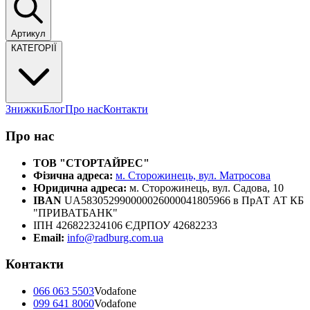
Артикул
КАТЕГОРІЇ
Знижки
Блог
Про нас
Контакти
Про нас
ТОВ "СТОРТАЙРЕС"
Фізична адреса:
м. Сторожинець, вул. Матросова
Юридична адреса:
м. Сторожинець, вул. Садова, 10
IBAN
UA583052990000026000041805966 в ПрАТ АТ КБ
"ПРИВАТБАНК"
ІПН 426822324106 ЄДРПОУ 42682233
Email:
info@radburg.com.ua
Контакти
066 063 5503
Vodafone
099 641 8060
Vodafone