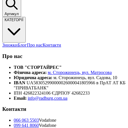
Артикул
КАТЕГОРІЇ
Знижки
Блог
Про нас
Контакти
Про нас
ТОВ "СТОРТАЙРЕС"
Фізична адреса:
м. Сторожинець, вул. Матросова
Юридична адреса:
м. Сторожинець, вул. Садова, 10
IBAN
UA583052990000026000041805966 в ПрАТ АТ КБ
"ПРИВАТБАНК"
ІПН 426822324106 ЄДРПОУ 42682233
Email:
info@radburg.com.ua
Контакти
066 063 5503
Vodafone
099 641 8060
Vodafone