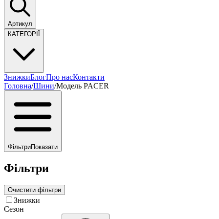
Артикул
КАТЕГОРІЇ
Знижки
Блог
Про нас
Контакти
Головна
/
Шини
/
Модель PACER
Фільтри
Показати
Фільтри
Очистити фільтри
Знижки
Сезон