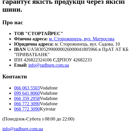
гарантує якість продукції через якісні
шини.
Про нас
ТОВ "СТОРТАЙРЕС"
Фізична адреса:
м. Сторожинець, вул. Матросова
Юридична адреса:
м. Сторожинець, вул. Садова, 10
IBAN
UA583052990000026000041805966 в ПрАТ АТ КБ
"ПРИВАТБАНК"
ІПН 426822324106 ЄДРПОУ 42682233
Email:
info@radburg.com.ua
Контакти
066 063 5503
Vodafone
099 641 8060
Vodafone
066 359 2958
Vodafone
066 772 3090
Vodafone
068 772 3090
Kyivstar
(Понеділок-Субота з 08:00 до 22:00)
info@radburg.com.ua