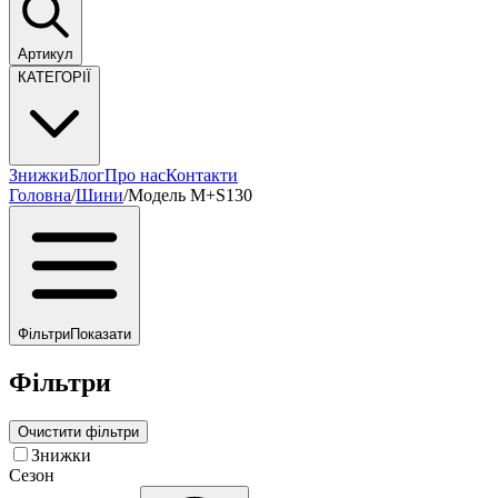
Артикул
КАТЕГОРІЇ
Знижки
Блог
Про нас
Контакти
Головна
/
Шини
/
Модель M+S130
Фільтри
Показати
Фільтри
Очистити фільтри
Знижки
Сезон