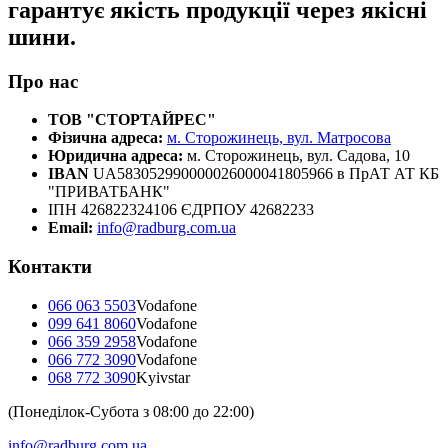
гарантує якість продукції через якісні
шини.
Про нас
ТОВ "СТОРТАЙРЕС"
Фізична адреса:
м. Сторожинець, вул. Матросова
Юридична адреса:
м. Сторожинець, вул. Садова, 10
IBAN
UA583052990000026000041805966 в ПрАТ АТ КБ
"ПРИВАТБАНК"
ІПН 426822324106 ЄДРПОУ 42682233
Email:
info@radburg.com.ua
Контакти
066 063 5503
Vodafone
099 641 8060
Vodafone
066 359 2958
Vodafone
066 772 3090
Vodafone
068 772 3090
Kyivstar
(Понеділок-Субота з 08:00 до 22:00)
info@radburg.com.ua