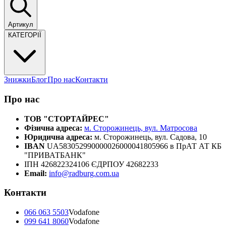
Артикул
КАТЕГОРІЇ
Знижки
Блог
Про нас
Контакти
Про нас
ТОВ "СТОРТАЙРЕС"
Фізична адреса:
м. Сторожинець, вул. Матросова
Юридична адреса:
м. Сторожинець, вул. Садова, 10
IBAN
UA583052990000026000041805966 в ПрАТ АТ КБ
"ПРИВАТБАНК"
ІПН 426822324106 ЄДРПОУ 42682233
Email:
info@radburg.com.ua
Контакти
066 063 5503
Vodafone
099 641 8060
Vodafone