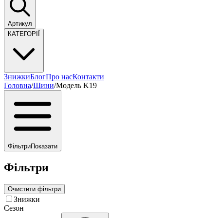
Артикул
КАТЕГОРІЇ
Знижки
Блог
Про нас
Контакти
Головна
/
Шини
/
Модель K19
Фільтри
Показати
Фільтри
Очистити фільтри
Знижки
Сезон