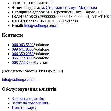
ТОВ "СТОРТАЙРЕС"
Фізична адреса:
м. Сторожинець, вул. Матросова
Юридична адреса:
м. Сторожинець, вул. Садова, 10
IBAN
UA583052990000026000041805966 в ПрАТ АТ К
ІПН 426822324106 ЄДРПОУ 42682233
Email:
info@radburg.com.ua
Контакти
066 063 5503
Vodafone
099 641 8060
Vodafone
066 359 2958
Vodafone
066 772 3090
Vodafone
068 772 3090
Kyivstar
(Понеділок-Субота з 08:00 до 22:00)
info@radburg.com.ua
Обслуговування клієнтів
Заявка на гарантію
Запит на повернення
Подати скаргу