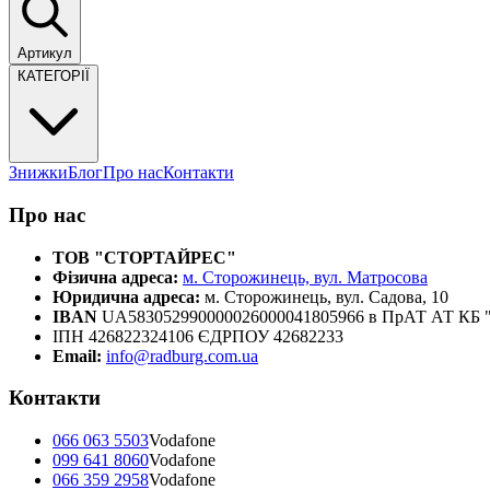
Артикул
КАТЕГОРІЇ
Знижки
Блог
Про нас
Контакти
Про нас
ТОВ "СТОРТАЙРЕС"
Фізична адреса:
м. Сторожинець, вул. Матросова
Юридична адреса:
м. Сторожинець, вул. Садова, 10
IBAN
UA583052990000026000041805966 в ПрАТ АТ К
ІПН 426822324106 ЄДРПОУ 42682233
Email:
info@radburg.com.ua
Контакти
066 063 5503
Vodafone
099 641 8060
Vodafone
066 359 2958
Vodafone