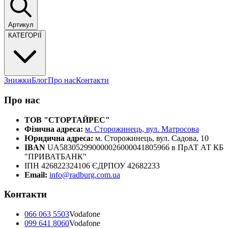
Артикул
КАТЕГОРІЇ
Знижки
Блог
Про нас
Контакти
Про нас
ТОВ "СТОРТАЙРЕС"
Фізична адреса:
м. Сторожинець, вул. Матросова
Юридична адреса:
м. Сторожинець, вул. Садова, 10
IBAN
UA583052990000026000041805966 в ПрАТ АТ КБ
"ПРИВАТБАНК"
ІПН 426822324106 ЄДРПОУ 42682233
Email:
info@radburg.com.ua
Контакти
066 063 5503
Vodafone
099 641 8060
Vodafone