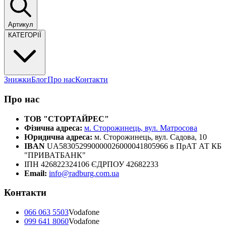
Артикул
КАТЕГОРІЇ
Знижки
Блог
Про нас
Контакти
Про нас
ТОВ "СТОРТАЙРЕС"
Фізична адреса:
м. Сторожинець, вул. Матросова
Юридична адреса:
м. Сторожинець, вул. Садова, 10
IBAN
UA583052990000026000041805966 в ПрАТ АТ КБ
"ПРИВАТБАНК"
ІПН 426822324106 ЄДРПОУ 42682233
Email:
info@radburg.com.ua
Контакти
066 063 5503
Vodafone
099 641 8060
Vodafone