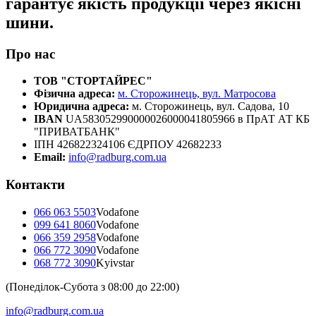
гарантує якість продукції через якісні
шини.
Про нас
ТОВ "СТОРТАЙРЕС"
Фізична адреса:
м. Сторожинець, вул. Матросова
Юридична адреса:
м. Сторожинець, вул. Садова, 10
IBAN
UA583052990000026000041805966 в ПрАТ АТ КБ
"ПРИВАТБАНК"
ІПН 426822324106 ЄДРПОУ 42682233
Email:
info@radburg.com.ua
Контакти
066 063 5503
Vodafone
099 641 8060
Vodafone
066 359 2958
Vodafone
066 772 3090
Vodafone
068 772 3090
Kyivstar
(Понеділок-Субота з 08:00 до 22:00)
info@radburg.com.ua