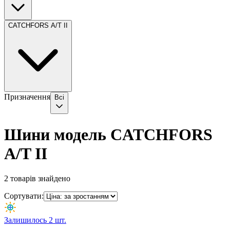
CATCHFORS A/T II
Призначення
Всі
Шини модель CATCHFORS
A/T II
2
товарів знайдено
Сортувати:
Залишилось 2 шт.