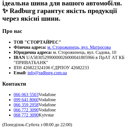
ідеальна шина для вашого автомобіля.
✨ Radburg гарантує якість продукції
через якісні шини.
Про нас
ТОВ "СТОРТАЙРЕС"
Фізична адреса:
м. Сторожинець, вул. Матросова
Юридична адреса:
м. Сторожинець, вул. Садова, 10
IBAN
UA583052990000026000041805966 в ПрАТ АТ КБ
"ПРИВАТБАНК"
ІПН 426822324106 ЄДРПОУ 42682233
Email:
info@radburg.com.ua
Контакти
066 063 5503
Vodafone
099 641 8060
Vodafone
066 359 2958
Vodafone
066 772 3090
Vodafone
068 772 3090
Kyivstar
(Понеділок-Субота з 08:00 до 22:00)