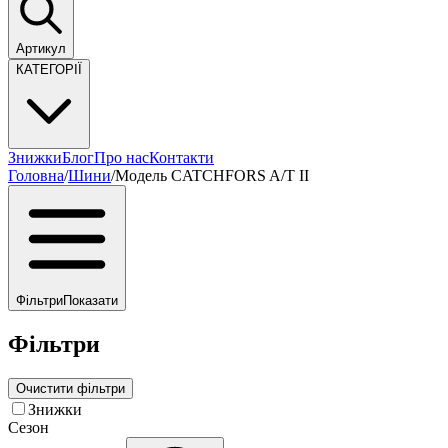
Артикул
КАТЕГОРІЇ
Знижки
Блог
Про нас
Контакти
Головна
/
Шини
/
Модель CATCHFORS A/T II
Фільтри
Показати
Фільтри
Очистити фільтри
Знижки
Сезон