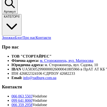
Артикул
КАТЕГОРІЇ
Знижки
Блог
Про нас
Контакти
Про нас
ТОВ "СТОРТАЙРЕС"
Фізична адреса:
м. Сторожинець, вул. Матросова
Юридична адреса:
м. Сторожинець, вул. Садова, 10
IBAN
UA583052990000026000041805966 в ПрАТ АТ К
ІПН 426822324106 ЄДРПОУ 42682233
Email:
info@radburg.com.ua
Контакти
066 063 5503
Vodafone
099 641 8060
Vodafone
066 359 2958
Vodafone