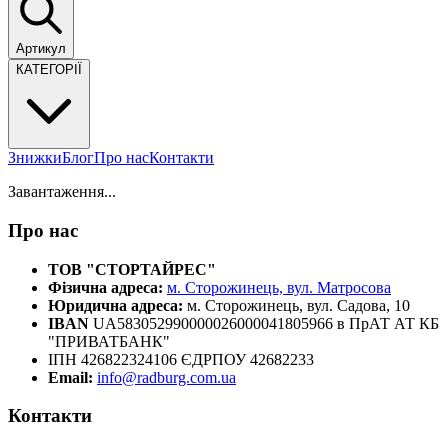
Артикул
КАТЕГОРІЇ
Знижки
Блог
Про нас
Контакти
Завантаження...
Про нас
ТОВ "СТОРТАЙРЕС"
Фізична адреса:
м. Сторожинець, вул. Матросова
Юридична адреса:
м. Сторожинець, вул. Садова, 10
IBAN
UA583052990000026000041805966 в ПрАТ АТ КБ
"ПРИВАТБАНК"
ІПН 426822324106 ЄДРПОУ 42682233
Email:
info@radburg.com.ua
Контакти