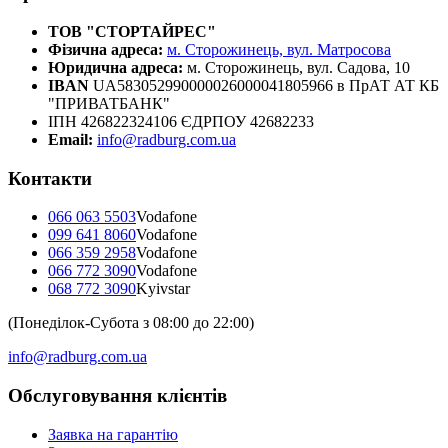
ТОВ "СТОРТАЙРЕС"
Фізична адреса:
м. Сторожинець, вул. Матросова
Юридична адреса:
м. Сторожинець, вул. Садова, 10
IBAN
UA583052990000026000041805966 в ПрАТ АТ КБ
"ПРИВАТБАНК"
ІПН 426822324106 ЄДРПОУ 42682233
Email:
info@radburg.com.ua
Контакти
066 063 5503
Vodafone
099 641 8060
Vodafone
066 359 2958
Vodafone
066 772 3090
Vodafone
068 772 3090
Kyivstar
(Понеділок-Субота з 08:00 до 22:00)
info@radburg.com.ua
Обслуговування клієнтів
Заявка на гарантію