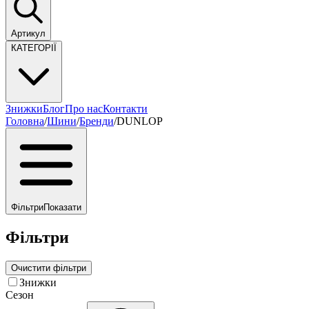
Артикул
КАТЕГОРІЇ
Знижки
Блог
Про нас
Контакти
Головна
/
Шини
/
Бренди
/
DUNLOP
Фільтри
Показати
Фільтри
Очистити фільтри
Знижки
Сезон