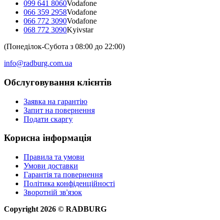
099 641 8060
Vodafone
066 359 2958
Vodafone
066 772 3090
Vodafone
068 772 3090
Kyivstar
(Понеділок-Субота з 08:00 до 22:00)
info@radburg.com.ua
Обслуговування клієнтів
Заявка на гарантію
Запит на повернення
Подати скаргу
Корисна інформація
Правила та умови
Умови доставки
Гарантія та повернення
Політика конфіденційності
Зворотній зв'язок
Copyright
2026
©
RADBURG