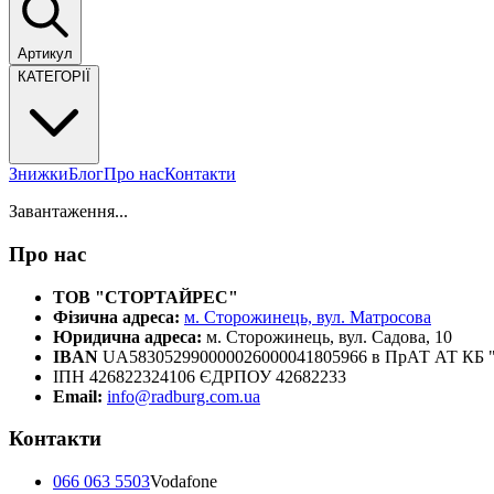
Артикул
КАТЕГОРІЇ
Знижки
Блог
Про нас
Контакти
Завантаження...
Про нас
ТОВ "СТОРТАЙРЕС"
Фізична адреса:
м. Сторожинець, вул. Матросова
Юридична адреса:
м. Сторожинець, вул. Садова, 10
IBAN
UA583052990000026000041805966 в ПрАТ АТ К
ІПН 426822324106 ЄДРПОУ 42682233
Email:
info@radburg.com.ua
Контакти
066 063 5503
Vodafone