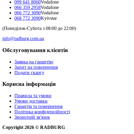
099 641 8060
Vodafone
066 359 2958
Vodafone
066 772 3090
Vodafone
068 772 3090
Kyivstar
(Понеділок-Субота з 08:00 до 22:00)
info@radburg.com.ua
Обслуговування клієнтів
Заявка на гарантію
Запит на повернення
Подати скаргу
Корисна інформація
Правила та умови
Умови доставки
Гарантія та повернення
Політика конфіденційності
Зворотній зв'язок
Copyright
2026
©
RADBURG