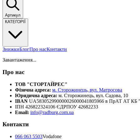
Артикул
КАТЕГОРІЇ
Знижки
Блог
Про нас
Контакти
Завантаження...
Про нас
ТОВ "СТОРТАЙРЕС"
Фізична адреса:
м. Сторожинець, вул. Матросова
Юридична адреса:
м. Сторожинець, вул. Садова, 10
IBAN
UA583052990000026000041805966 в ПрАТ АТ К
ІПН 426822324106 ЄДРПОУ 42682233
Email:
info@radburg.com.ua
Контакти
066 063 5503
Vodafone