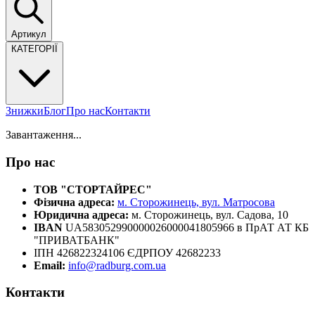
Артикул
КАТЕГОРІЇ
Знижки
Блог
Про нас
Контакти
Завантаження...
Про нас
ТОВ "СТОРТАЙРЕС"
Фізична адреса:
м. Сторожинець, вул. Матросова
Юридична адреса:
м. Сторожинець, вул. Садова, 10
IBAN
UA583052990000026000041805966 в ПрАТ АТ КБ
"ПРИВАТБАНК"
ІПН 426822324106 ЄДРПОУ 42682233
Email:
info@radburg.com.ua
Контакти