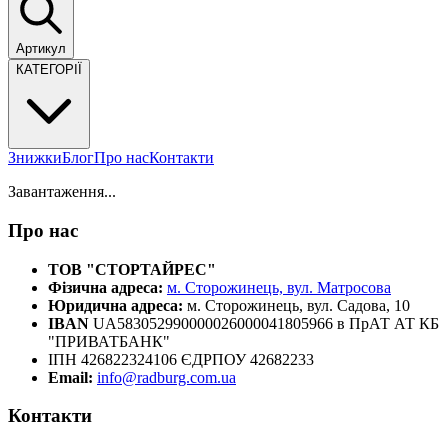
Артикул
КАТЕГОРІЇ
Знижки
Блог
Про нас
Контакти
Завантаження...
Про нас
ТОВ "СТОРТАЙРЕС"
Фізична адреса:
м. Сторожинець, вул. Матросова
Юридична адреса:
м. Сторожинець, вул. Садова, 10
IBAN
UA583052990000026000041805966 в ПрАТ АТ КБ
"ПРИВАТБАНК"
ІПН 426822324106 ЄДРПОУ 42682233
Email:
info@radburg.com.ua
Контакти