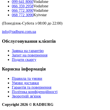
099 641 8060
Vodafone
066 359 2958
Vodafone
066 772 3090
Vodafone
068 772 3090
Kyivstar
(Понеділок-Субота з 08:00 до 22:00)
info@radburg.com.ua
Обслуговування клієнтів
Заявка на гарантію
Запит на повернення
Подати скаргу
Корисна інформація
Правила та умови
Умови доставки
Гарантія та повернення
Політика конфіденційності
Зворотній зв'язок
Copyright
2026
©
RADBURG