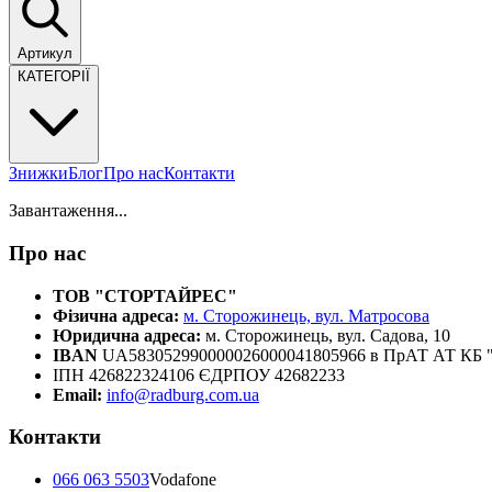
Артикул
КАТЕГОРІЇ
Знижки
Блог
Про нас
Контакти
Завантаження...
Про нас
ТОВ "СТОРТАЙРЕС"
Фізична адреса:
м. Сторожинець, вул. Матросова
Юридична адреса:
м. Сторожинець, вул. Садова, 10
IBAN
UA583052990000026000041805966 в ПрАТ АТ К
ІПН 426822324106 ЄДРПОУ 42682233
Email:
info@radburg.com.ua
Контакти
066 063 5503
Vodafone