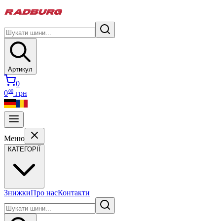
Артикул
0
00
0
грн
Меню
КАТЕГОРІЇ
Знижки
Про нас
Контакти