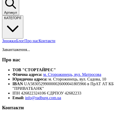
Артикул
КАТЕГОРІЇ
Знижки
Блог
Про нас
Контакти
Завантаження...
Про нас
ТОВ "СТОРТАЙРЕС"
Фізична адреса:
м. Сторожинець, вул. Матросова
Юридична адреса:
м. Сторожинець, вул. Садова, 10
IBAN
UA583052990000026000041805966 в ПрАТ АТ КБ
"ПРИВАТБАНК"
ІПН 426822324106 ЄДРПОУ 42682233
Email:
info@radburg.com.ua
Контакти