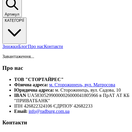
Артикул
КАТЕГОРІЇ
Знижки
Блог
Про нас
Контакти
Завантаження...
Про нас
ТОВ "СТОРТАЙРЕС"
Фізична адреса:
м. Сторожинець, вул. Матросова
Юридична адреса:
м. Сторожинець, вул. Садова, 10
IBAN
UA583052990000026000041805966 в ПрАТ АТ КБ
"ПРИВАТБАНК"
ІПН 426822324106 ЄДРПОУ 42682233
Email:
info@radburg.com.ua
Контакти