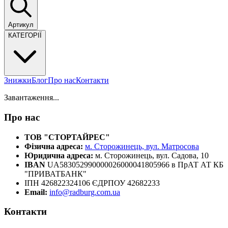
Артикул
КАТЕГОРІЇ
Знижки
Блог
Про нас
Контакти
Завантаження...
Про нас
ТОВ "СТОРТАЙРЕС"
Фізична адреса:
м. Сторожинець, вул. Матросова
Юридична адреса:
м. Сторожинець, вул. Садова, 10
IBAN
UA583052990000026000041805966 в ПрАТ АТ КБ
"ПРИВАТБАНК"
ІПН 426822324106 ЄДРПОУ 42682233
Email:
info@radburg.com.ua
Контакти