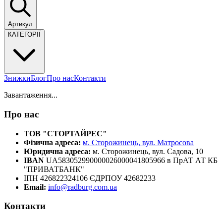
Артикул
КАТЕГОРІЇ
Знижки
Блог
Про нас
Контакти
Завантаження...
Про нас
ТОВ "СТОРТАЙРЕС"
Фізична адреса:
м. Сторожинець, вул. Матросова
Юридична адреса:
м. Сторожинець, вул. Садова, 10
IBAN
UA583052990000026000041805966 в ПрАТ АТ КБ
"ПРИВАТБАНК"
ІПН 426822324106 ЄДРПОУ 42682233
Email:
info@radburg.com.ua
Контакти