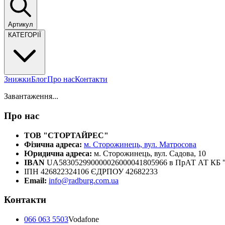
Артикул
КАТЕГОРІЇ
Знижки
Блог
Про нас
Контакти
Завантаження...
Про нас
ТОВ "СТОРТАЙРЕС"
Фізична адреса:
м. Сторожинець, вул. Матросова
Юридична адреса:
м. Сторожинець, вул. Садова, 10
IBAN
UA583052990000026000041805966 в ПрАТ АТ К
ІПН 426822324106 ЄДРПОУ 42682233
Email:
info@radburg.com.ua
Контакти
066 063 5503
Vodafone