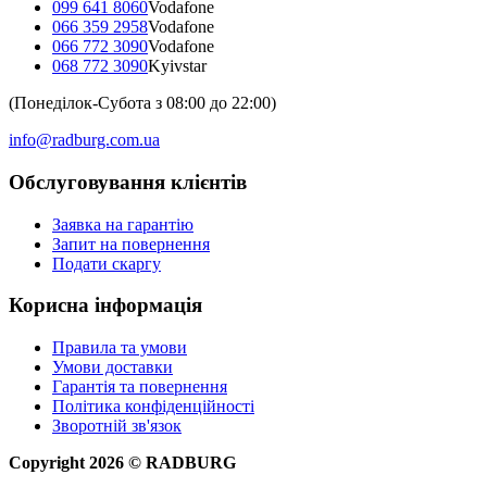
099 641 8060
Vodafone
066 359 2958
Vodafone
066 772 3090
Vodafone
068 772 3090
Kyivstar
(Понеділок-Субота з 08:00 до 22:00)
info@radburg.com.ua
Обслуговування клієнтів
Заявка на гарантію
Запит на повернення
Подати скаргу
Корисна інформація
Правила та умови
Умови доставки
Гарантія та повернення
Політика конфіденційності
Зворотній зв'язок
Copyright
2026
©
RADBURG