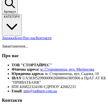
Артикул
КАТЕГОРІЇ
Знижки
Блог
Про нас
Контакти
Завантаження...
Про нас
ТОВ "СТОРТАЙРЕС"
Фізична адреса:
м. Сторожинець, вул. Матросова
Юридична адреса:
м. Сторожинець, вул. Садова, 10
IBAN
UA583052990000026000041805966 в ПрАТ АТ КБ
"ПРИВАТБАНК"
ІПН 426822324106 ЄДРПОУ 42682233
Email:
info@radburg.com.ua
Контакти