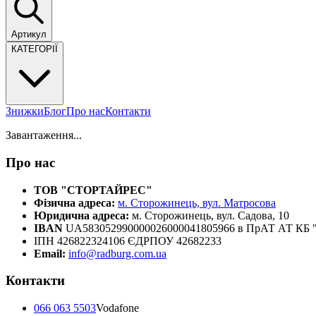
Артикул
КАТЕГОРІЇ
Знижки
Блог
Про нас
Контакти
Завантаження...
Про нас
ТОВ "СТОРТАЙРЕС"
Фізична адреса:
м. Сторожинець, вул. Матросова
Юридична адреса:
м. Сторожинець, вул. Садова, 10
IBAN
UA583052990000026000041805966 в ПрАТ АТ К
ІПН 426822324106 ЄДРПОУ 42682233
Email:
info@radburg.com.ua
Контакти
066 063 5503
Vodafone