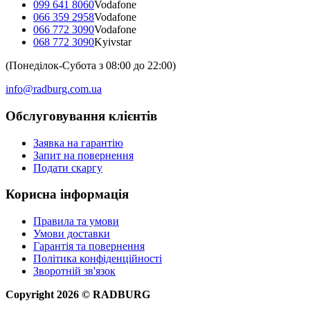
099 641 8060
Vodafone
066 359 2958
Vodafone
066 772 3090
Vodafone
068 772 3090
Kyivstar
(Понеділок-Субота з 08:00 до 22:00)
info@radburg.com.ua
Обслуговування клієнтів
Заявка на гарантію
Запит на повернення
Подати скаргу
Корисна інформація
Правила та умови
Умови доставки
Гарантія та повернення
Політика конфіденційності
Зворотній зв'язок
Copyright
2026
©
RADBURG