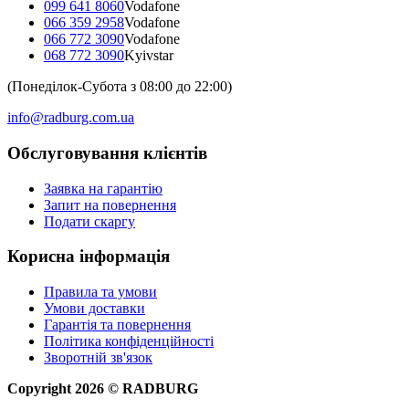
099 641 8060
Vodafone
066 359 2958
Vodafone
066 772 3090
Vodafone
068 772 3090
Kyivstar
(Понеділок-Субота з 08:00 до 22:00)
info@radburg.com.ua
Обслуговування клієнтів
Заявка на гарантію
Запит на повернення
Подати скаргу
Корисна інформація
Правила та умови
Умови доставки
Гарантія та повернення
Політика конфіденційності
Зворотній зв'язок
Copyright
2026
©
RADBURG