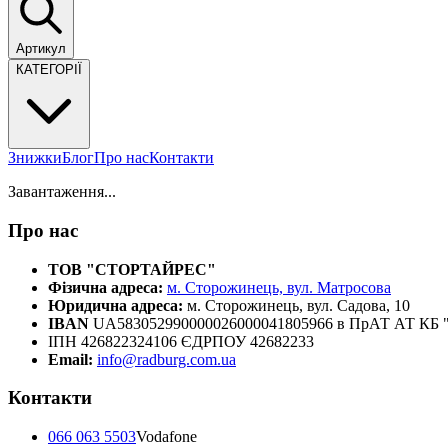
Артикул
КАТЕГОРІЇ
Знижки
Блог
Про нас
Контакти
Завантаження...
Про нас
ТОВ "СТОРТАЙРЕС"
Фізична адреса:
м. Сторожинець, вул. Матросова
Юридична адреса:
м. Сторожинець, вул. Садова, 10
IBAN
UA583052990000026000041805966 в ПрАТ АТ К
ІПН 426822324106 ЄДРПОУ 42682233
Email:
info@radburg.com.ua
Контакти
066 063 5503
Vodafone