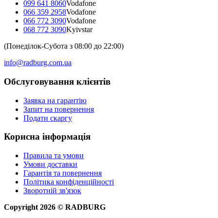
099 641 8060
Vodafone
066 359 2958
Vodafone
066 772 3090
Vodafone
068 772 3090
Kyivstar
(Понеділок-Субота з 08:00 до 22:00)
info@radburg.com.ua
Обслуговування клієнтів
Заявка на гарантію
Запит на повернення
Подати скаргу
Корисна інформація
Правила та умови
Умови доставки
Гарантія та повернення
Політика конфіденційності
Зворотній зв'язок
Copyright
2026
©
RADBURG