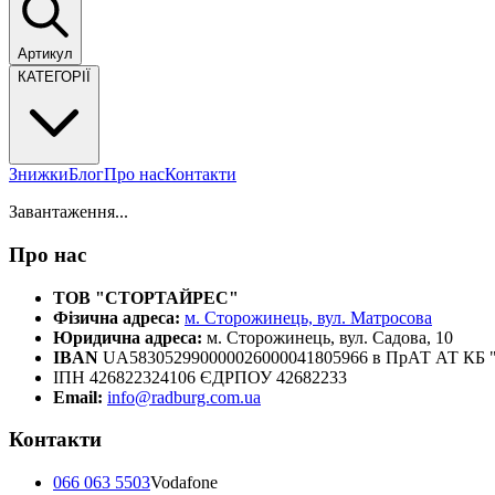
Артикул
КАТЕГОРІЇ
Знижки
Блог
Про нас
Контакти
Завантаження...
Про нас
ТОВ "СТОРТАЙРЕС"
Фізична адреса:
м. Сторожинець, вул. Матросова
Юридична адреса:
м. Сторожинець, вул. Садова, 10
IBAN
UA583052990000026000041805966 в ПрАТ АТ К
ІПН 426822324106 ЄДРПОУ 42682233
Email:
info@radburg.com.ua
Контакти
066 063 5503
Vodafone