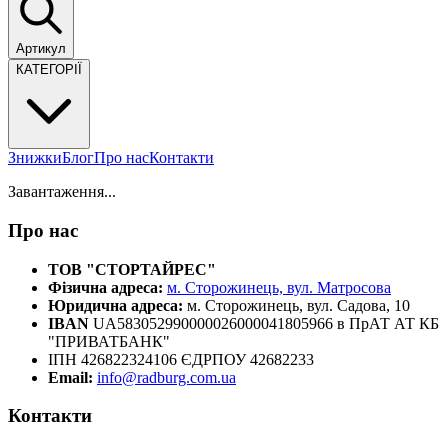
Артикул
КАТЕГОРІЇ
Знижки
Блог
Про нас
Контакти
Завантаження...
Про нас
ТОВ "СТОРТАЙРЕС"
Фізична адреса:
м. Сторожинець, вул. Матросова
Юридична адреса:
м. Сторожинець, вул. Садова, 10
IBAN
UA583052990000026000041805966 в ПрАТ АТ КБ
"ПРИВАТБАНК"
ІПН 426822324106 ЄДРПОУ 42682233
Email:
info@radburg.com.ua
Контакти