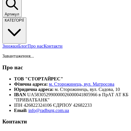
Артикул
КАТЕГОРІЇ
Знижки
Блог
Про нас
Контакти
Завантаження...
Про нас
ТОВ "СТОРТАЙРЕС"
Фізична адреса:
м. Сторожинець, вул. Матросова
Юридична адреса:
м. Сторожинець, вул. Садова, 10
IBAN
UA583052990000026000041805966 в ПрАТ АТ КБ
"ПРИВАТБАНК"
ІПН 426822324106 ЄДРПОУ 42682233
Email:
info@radburg.com.ua
Контакти