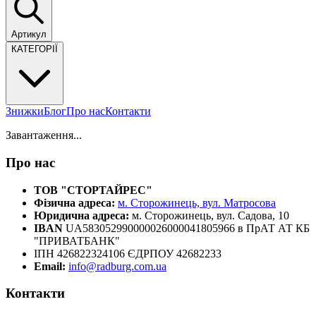
Артикул
КАТЕГОРІЇ
Знижки
Блог
Про нас
Контакти
Завантаження...
Про нас
ТОВ "СТОРТАЙРЕС"
Фізична адреса:
м. Сторожинець, вул. Матросова
Юридична адреса:
м. Сторожинець, вул. Садова, 10
IBAN
UA583052990000026000041805966 в ПрАТ АТ КБ
"ПРИВАТБАНК"
ІПН 426822324106 ЄДРПОУ 42682233
Email:
info@radburg.com.ua
Контакти