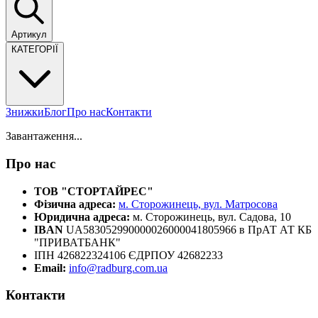
Артикул
КАТЕГОРІЇ
Знижки
Блог
Про нас
Контакти
Завантаження...
Про нас
ТОВ "СТОРТАЙРЕС"
Фізична адреса:
м. Сторожинець, вул. Матросова
Юридична адреса:
м. Сторожинець, вул. Садова, 10
IBAN
UA583052990000026000041805966 в ПрАТ АТ КБ
"ПРИВАТБАНК"
ІПН 426822324106 ЄДРПОУ 42682233
Email:
info@radburg.com.ua
Контакти