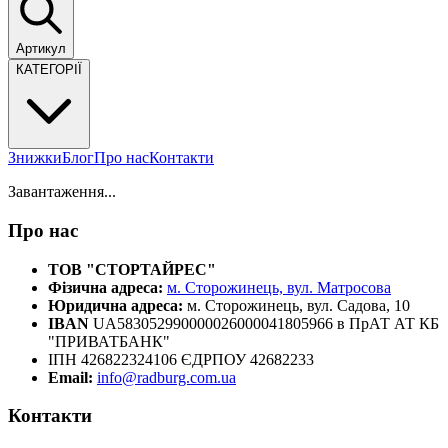
Артикул
КАТЕГОРІЇ
Знижки
Блог
Про нас
Контакти
Завантаження...
Про нас
ТОВ "СТОРТАЙРЕС"
Фізична адреса:
м. Сторожинець, вул. Матросова
Юридична адреса:
м. Сторожинець, вул. Садова, 10
IBAN
UA583052990000026000041805966 в ПрАТ АТ КБ
"ПРИВАТБАНК"
ІПН 426822324106 ЄДРПОУ 42682233
Email:
info@radburg.com.ua
Контакти