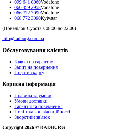
099 641 8060
Vodafone
066 359 2958
Vodafone
066 772 3090
Vodafone
068 772 3090
Kyivstar
(Понеділок-Субота з 08:00 до 22:00)
info@radburg.com.ua
Обслуговування клієнтів
Заявка на гарантію
Запит на повернення
Подати скаргу
Корисна інформація
Правила та умови
Умови доставки
Гарантія та повернення
Політика конфіденційності
Зворотній зв'язок
Copyright
2026
©
RADBURG