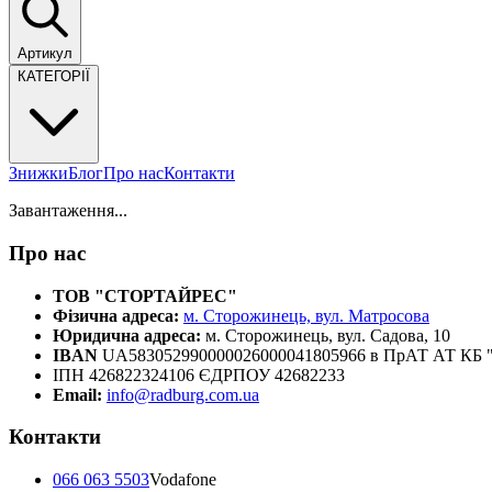
Артикул
КАТЕГОРІЇ
Знижки
Блог
Про нас
Контакти
Завантаження...
Про нас
ТОВ "СТОРТАЙРЕС"
Фізична адреса:
м. Сторожинець, вул. Матросова
Юридична адреса:
м. Сторожинець, вул. Садова, 10
IBAN
UA583052990000026000041805966 в ПрАТ АТ К
ІПН 426822324106 ЄДРПОУ 42682233
Email:
info@radburg.com.ua
Контакти
066 063 5503
Vodafone