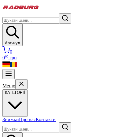
Артикул
0
00
0
грн
Меню
КАТЕГОРІЇ
Знижки
Про нас
Контакти