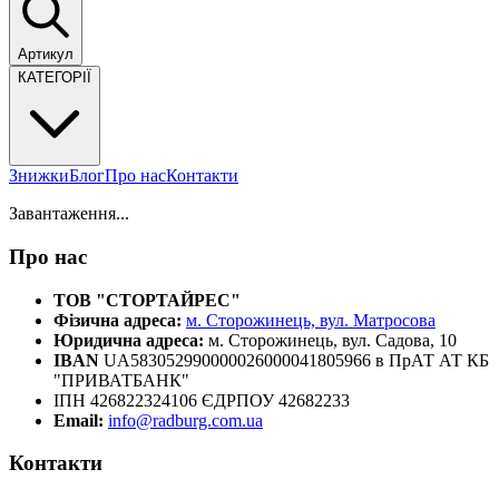
Артикул
КАТЕГОРІЇ
Знижки
Блог
Про нас
Контакти
Завантаження...
Про нас
ТОВ "СТОРТАЙРЕС"
Фізична адреса:
м. Сторожинець, вул. Матросова
Юридична адреса:
м. Сторожинець, вул. Садова, 10
IBAN
UA583052990000026000041805966 в ПрАТ АТ КБ
"ПРИВАТБАНК"
ІПН 426822324106 ЄДРПОУ 42682233
Email:
info@radburg.com.ua
Контакти