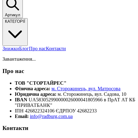
Артикул
КАТЕГОРІЇ
Знижки
Блог
Про нас
Контакти
Завантаження...
Про нас
ТОВ "СТОРТАЙРЕС"
Фізична адреса:
м. Сторожинець, вул. Матросова
Юридична адреса:
м. Сторожинець, вул. Садова, 10
IBAN
UA583052990000026000041805966 в ПрАТ АТ КБ
"ПРИВАТБАНК"
ІПН 426822324106 ЄДРПОУ 42682233
Email:
info@radburg.com.ua
Контакти