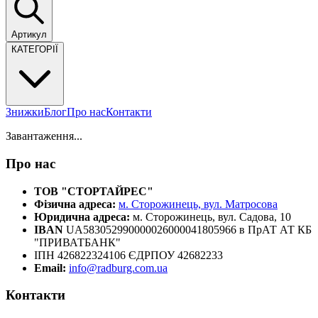
Артикул
КАТЕГОРІЇ
Знижки
Блог
Про нас
Контакти
Завантаження...
Про нас
ТОВ "СТОРТАЙРЕС"
Фізична адреса:
м. Сторожинець, вул. Матросова
Юридична адреса:
м. Сторожинець, вул. Садова, 10
IBAN
UA583052990000026000041805966 в ПрАТ АТ КБ
"ПРИВАТБАНК"
ІПН 426822324106 ЄДРПОУ 42682233
Email:
info@radburg.com.ua
Контакти