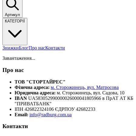
Артикул
КАТЕГОРІЇ
Знижки
Блог
Про нас
Контакти
Завантаження...
Про нас
ТОВ "СТОРТАЙРЕС"
Фізична адреса:
м. Сторожинець, вул. Матросова
Юридична адреса:
м. Сторожинець, вул. Садова, 10
IBAN
UA583052990000026000041805966 в ПрАТ АТ КБ
"ПРИВАТБАНК"
ІПН 426822324106 ЄДРПОУ 42682233
Email:
info@radburg.com.ua
Контакти