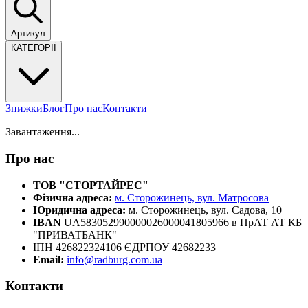
Артикул
КАТЕГОРІЇ
Знижки
Блог
Про нас
Контакти
Завантаження...
Про нас
ТОВ "СТОРТАЙРЕС"
Фізична адреса:
м. Сторожинець, вул. Матросова
Юридична адреса:
м. Сторожинець, вул. Садова, 10
IBAN
UA583052990000026000041805966 в ПрАТ АТ КБ
"ПРИВАТБАНК"
ІПН 426822324106 ЄДРПОУ 42682233
Email:
info@radburg.com.ua
Контакти