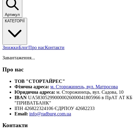
Артикул
КАТЕГОРІЇ
Знижки
Блог
Про нас
Контакти
Завантаження...
Про нас
ТОВ "СТОРТАЙРЕС"
Фізична адреса:
м. Сторожинець, вул. Матросова
Юридична адреса:
м. Сторожинець, вул. Садова, 10
IBAN
UA583052990000026000041805966 в ПрАТ АТ КБ
"ПРИВАТБАНК"
ІПН 426822324106 ЄДРПОУ 42682233
Email:
info@radburg.com.ua
Контакти