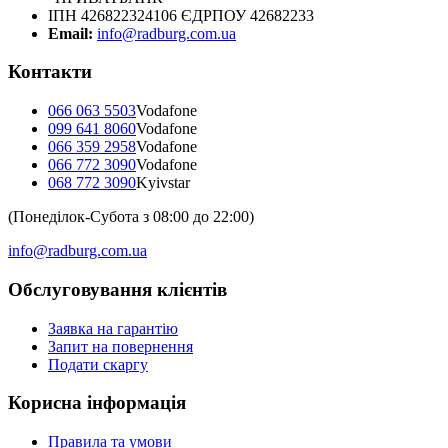
ІПН 426822324106 ЄДРПОУ 42682233
Email:
info@radburg.com.ua
Контакти
066 063 5503
Vodafone
099 641 8060
Vodafone
066 359 2958
Vodafone
066 772 3090
Vodafone
068 772 3090
Kyivstar
(Понеділок-Субота з 08:00 до 22:00)
info@radburg.com.ua
Обслуговування клієнтів
Заявка на гарантію
Запит на повернення
Подати скаргу
Корисна інформація
Правила та умови