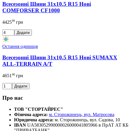
Всесезонні Шини 31x10.5 R15 Нові
COMFORSER CF1000
00
4425
грн
Додати
Остання одиниця
Всесезонні Шини 31x10.5 R15 Нові SUMAXX
ALL-TERRAIN A/T
00
4651
грн
Додати
Про нас
ТОВ "СТОРТАЙРЕС"
Фізична адреса:
м. Сторожинець, вул. Матросова
Юридична адреса:
м. Сторожинець, вул. Садова, 10
IBAN
UA583052990000026000041805966 в ПрАТ АТ КБ
"ПРИВАТБАНК"